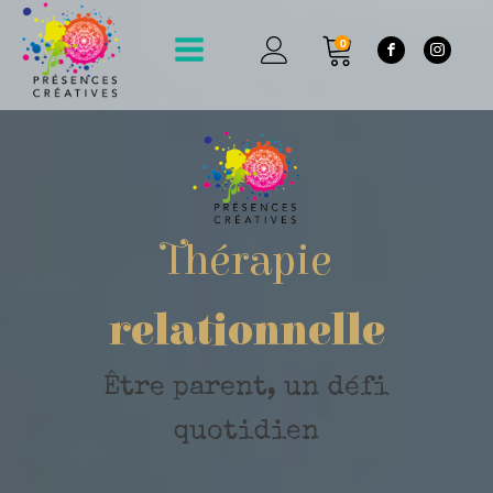
0
Thérapie
relationnelle
Thérapie
Être parent, un défi
quotidien
relationnelle
inspirée de la