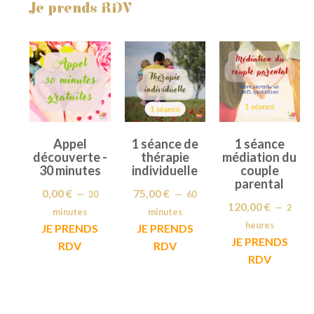
Je prends RDV
Appel
1 séance de
1 séance
découverte -
thérapie
médiation du
30 minutes
individuelle
couple
parental
0,00
€
75,00
€
30
60
120,00
€
2
minutes
minutes
heures
JE PRENDS
JE PRENDS
JE PRENDS
RDV
RDV
RDV